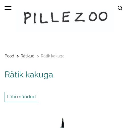
lisati ostukorvi.
Vaata ostukorvi
Pood
Rätikud
Rätik kakuga
Rätik kakuga
Läbi müüdud