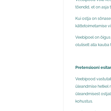
tõendid, et on asja
Kui ostja on sõnase
kättetoimetamise vi
Veebipoel on õigus 
oluliselt alla kauba
Pretensiooni esita
Veebipood vastutab
üleandmise hetkel n
üleandmisest ostja
kohustus.