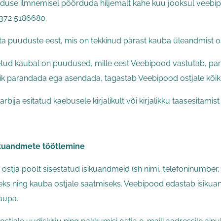
duse ilmnemisel pöörduda hiljemalt kahe kuu jooksul veebipoe
 +372 5186680.
a puuduste eest, mis on tekkinud pärast kauba üleandmist os
etud kaubal on puudused, mille eest Veebipood vastutab, p
lik parandada ega asendada, tagastab Veebipood ostjale kõ
bija esitatud kaebusele kirjalikult või kirjalikku taasesitami
sikuandmete töötlemine
stja poolt sisestatud isikuandmeid (sh nimi, telefoninumber, a
eks ning kauba ostjale saatmiseks. Veebipood edastab isikua
aupa.