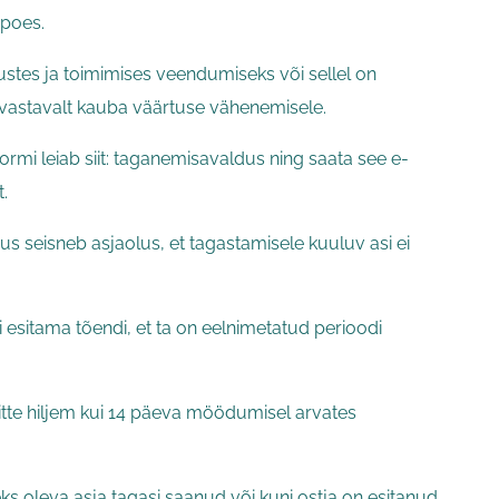
 poes.
tes ja toimimises veendumiseks või sellel on
 vastavalt kauba väärtuse vähenemisele.
mi leiab siit: taganemisavaldus ning saata see e-
.
s seisneb asjaolus, et tagastamisele kuuluv asi ei
esitama tõendi, et ta on eelnimetatud perioodi
itte hiljem kui 14 päeva möödumisel arvates
 oleva asja tagasi saanud või kuni ostja on esitanud