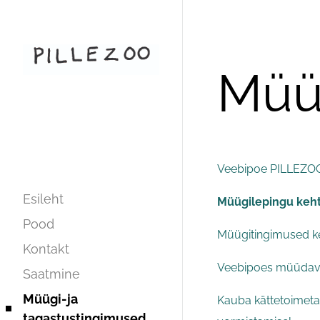
Müüg
Veebipoe PILLEZOO.E
Esileht
Müügilepingu kehti
Pood
Müügitingimused ke
Kontakt
Veebipoes müüdavat
Saatmine
Müügi-ja
Kauba kättetoimetam
tagastustingimused