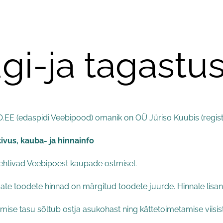
i-ja tagastu
E (edaspidi Veebipood) omanik on OÜ Jüriso Kuubis (registri
vus, kauba- ja hinnainfo
htivad Veebipoest kaupade ostmisel.
e toodete hinnad on märgitud toodete juurde. Hinnale lisan
ise tasu sõltub ostja asukohast ning kättetoimetamise viisist