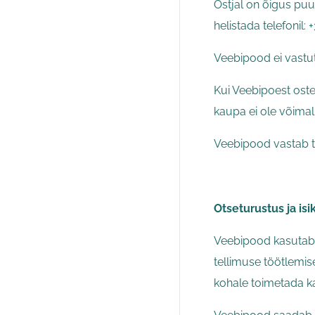
Ostjal on õigus puu
helistada telefonil:
Veebipood ei vastut
Kui Veebipoest ost
kaupa ei ole võima
Veebipood vastab tar
Otseturustus ja i
Veebipood kasutab o
tellimuse töötlemis
kohale toimetada k