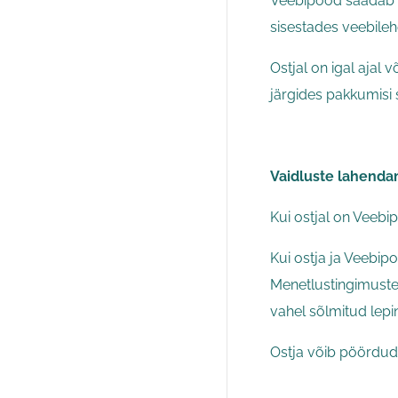
Veebipood saadab os
sisestades veebileh
Ostjal on igal ajal 
järgides pakkumisi s
Vaidluste lahenda
Kui ostjal on Veebi
Kui ostja ja Veebip
Menetlustingimusteg
vahel sõlmitud lepi
Ostja võib pöörduda