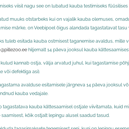
seks viisil nagu see on lubatud kauba testimiseks füüsilises
atud muuks otstarbeks kui on vajalik kauba olemuses, omadus
umise märke, on Veebipoel õigus alandada tagastatavat tasu
 tuleb esitada kauba ostmisest taganemise avaldus, mille vor
o@pillezoo.ee
hiljemalt 14 päeva jooksul kauba kättesaamisest
ulud kannab ostja, välja arvatud juhul, kui tagastamise põhju
le või defektiga asi).
gastama avalduse esitamisele järgneva 14 päeva jooksul või 
andnud kauba vedajale.
tagastatava kauba kättesaamisel ostjale viivitamata, kuid m
aamisest, kõik ostjalt lepingu alusel saadud tasud.
duda tagasimaksete tegemisest seni, kuni on lepingu esemeks