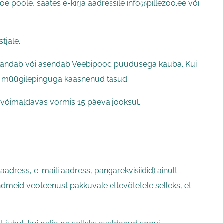
 poole, saates e-kirja aadressile info@pillezoo.ee või
tjale.
arandab või asendab Veebipood puudusega kauba. Kui
ik müügilepinguga kaasnenud tasud.
st võimaldavas vormis 15 päeva jooksul.
adress, e-maili aadress, pangarekvisiidid) ainult
ndmeid veoteenust pakkuvale ettevõtetele selleks, et