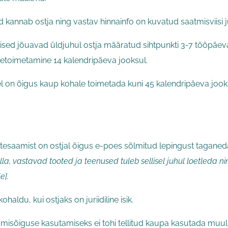
kannab ostja ning vastav hinnainfo on kuvatud saatmisviisi j
ised jõuavad üldjuhul ostja määratud sihtpunkti 3-7 tööpäev
letoimetamine 14 kalendripäeva jooksul.
el on õigus kaup kohale toimetada kuni 45 kalendripäeva jook
ttesaamist on ostjal õigus e-poes sõlmitud lepingust taganed
lla, vastavad tooted ja teenused tuleb sellisel juhul loetleda
e].
haldu, kui ostjaks on juriidiline isik.
isõiguse kasutamiseks ei tohi tellitud kaupa kasutada muul v