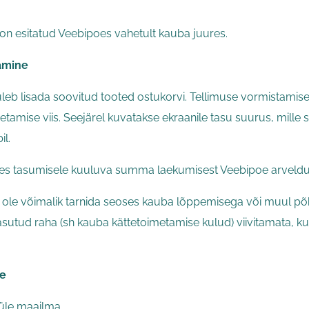
on esitatud Veebipoes vahetult kauba juures.
amine
uleb lisada soovitud tooted ostukorvi. Tellimuse vormistamis
tamise viis. Seejärel kuvatakse ekraanile tasu suurus, mill
l.
tes tasumisele kuuluva summa laekumisest Veebipoe arveldu
ei ole võimalik tarnida seoses kauba lõppemisega või muul põhj
asutud raha (sh kauba kättetoimetamise kulud) viivitamata, kui
e
üle maailma.