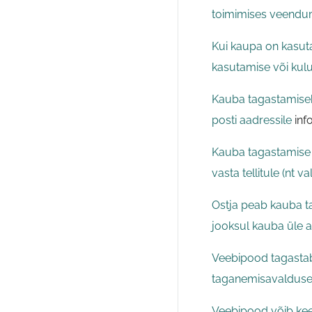
toimimises veendumi
Kui kaupa on kasut
kasutamise või kul
Kauba tagastamiseks
posti aadressile
inf
Kauba tagastamise k
vasta tellitule (nt va
Ostja peab kauba ta
jooksul kauba üle 
Veebipood tagastab 
taganemisavalduse s
Veebipood võib keel