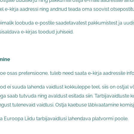
tjale uudiskirju ning pakkumisi ostja e-maili aadressile ainul
el e-kirja aadressi ning andnud teada oma soovist otsepostit
võimalik loobuda e-postile saadetavatest pakkumistest ja uudis
isaldava e-kirjas toodud juhiseid.
mine
poe osas pretensioone, tuleb need saata e-kirja aadressile inf
ood ei suuda lahenda vaidlust kokkuleppe teel, siis on ostjal 
a saab tutvuda ning avaldust esitada siin. Tarbijavaidluste
ngust tulenevaid vaidlusi. Ostja kaebuse läbivaatamine komisj
 Euroopa Liidu tarbijavaidlusi lahendava platvormi poole.