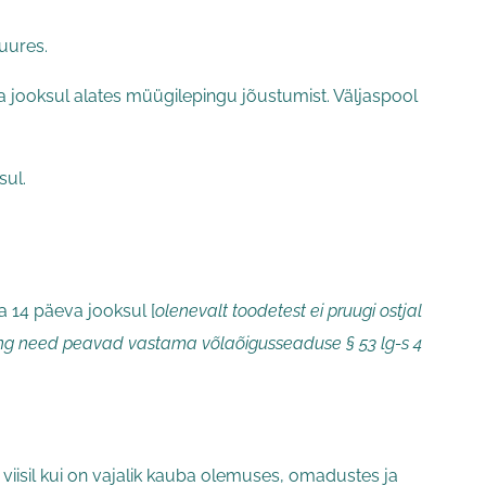
uures.
a jooksul alates müügilepingu jõustumist. Väljaspool
sul.
a 14 päeva jooksul [
olenevalt toodetest ei pruugi ostjal
 ning need peavad vastama võlaõigusseaduse § 53 lg-s 4
iisil kui on vajalik kauba olemuses, omadustes ja