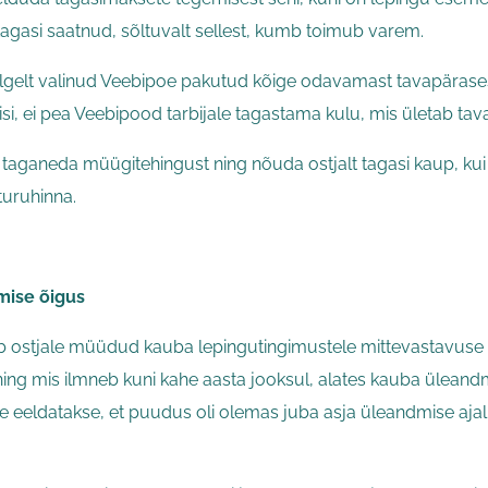
 tagasi saatnud, sõltuvalt sellest, kumb toimub varem.
lgelt valinud Veebipoe pakutud kõige odavamast tavapärasest 
isi, ei pea Veebipood tarbijale tagastama kulu, mis ületab ta
taganeda müügitehingust ning nõuda ostjalt tagasi kaup, kui
 turuhinna.
mise õigus
 ostjale müüdud kauba lepingutingimustele mittevastavuse v
ing mis ilmneb kuni kahe aasta jooksul, alates kauba üleandmi
le eeldatakse, et puudus oli olemas juba asja üleandmise aj