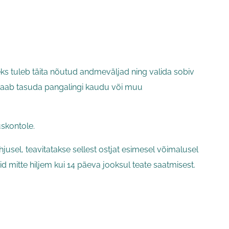
eks tuleb täita nõutud andmeväljad ning valida sobiv
e saab tasuda pangalingi kaudu või muu
skontole.
usel, teavitatakse sellest ostjat esimesel võimalusel
d mitte hiljem kui 14 päeva jooksul teate saatmisest.